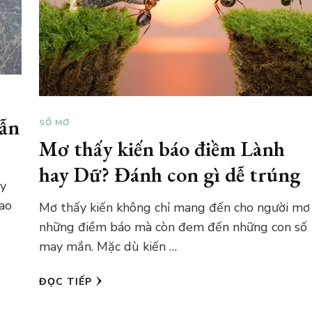
hẫn
SỔ MƠ
Mơ thấy kiến báo điềm Lành
hay Dữ? Đánh con gì dễ trúng
ay
ao
Mơ thấy kiến không chỉ mang đến cho người mơ
những điềm báo mà còn đem đến những con số
may mắn. Mặc dù kiến …
ĐỌC TIẾP