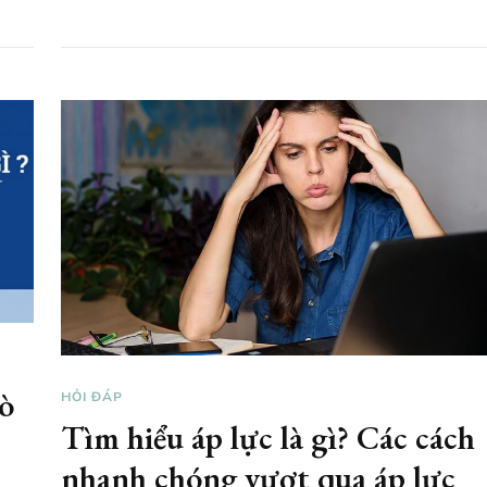
rò
HỎI ĐÁP
Tìm hiểu áp lực là gì? Các cách
o
nhanh chóng vượt qua áp lực