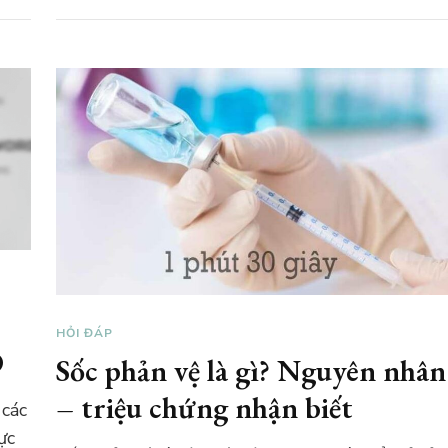
HỎI ĐÁP
O
Sốc phản vệ là gì? Nguyên nhân
– triệu chứng nhận biết
 các
ực