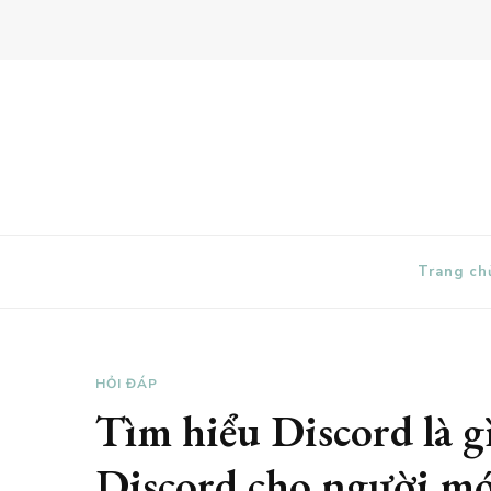
Mitom TV
Trang ch
HỎI ĐÁP
Tìm hiểu Discord là 
Discord cho người m