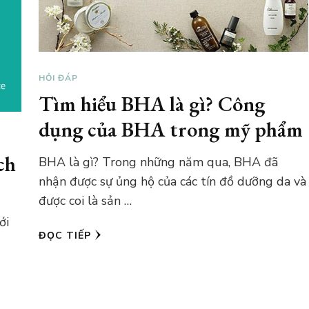
HỎI ĐÁP
Tìm hiểu BHA là gì? Công
dụng của BHA trong mỹ phẩm
ch
BHA là gì? Trong những năm qua, BHA đã
nhận được sự ủng hộ của các tín đồ dưỡng da và
được coi là sản …
ới
ĐỌC TIẾP