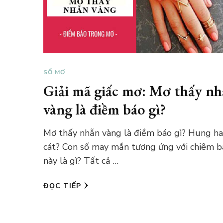
SỔ MƠ
Giải mã giấc mơ: Mơ thấy n
vàng là điềm báo gì?
Mơ thấy nhẫn vàng là điềm báo gì? Hung h
cát? Con số may mắn tương ứng với chiêm b
này là gì? Tất cả …
ĐỌC TIẾP