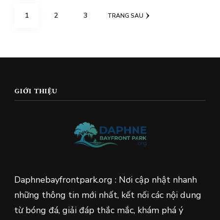
Phân
TRANG
TRANG
TRANG
1
2
3
TRANG SAU
trang
bài
viết
GIỚI THIỆU
Daphnebayfrontpark.org : Nơi cập nhật nhanh
những thông tin mới nhất, kết nối các nội dung
từ bóng đá, giải đáp thắc mắc, khám phá ý