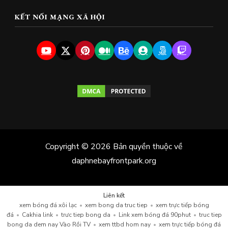
KẾT NỐI MẠNG XÃ HỘI
Copyright © 2026 Bản quyền thuộc về
daphnebayfrontpark.org
Liên kết
xem bóng đá xôi lạc
•
xem bong da truc tiep
•
xem trực tiếp bóng
đá
•
Cakhia link
•
trưc tiep bong da
•
Link xem bóng đá 90phut
•
truc tiep
bong da dem nay Vào Rồi TV
•
xem ttbd hom nay
•
xem trực tiếp bóng đá