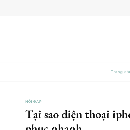
Mitom TV
Trang ch
HỎI ĐÁP
Tại sao điện thoại ip
phục nhanh