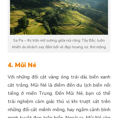
Sa Pa – thị trấn mờ sương giữa núi rừng Tây Bắc, luôn
khiến du khách say đắm bởi vẻ đẹp hoang sơ, thơ mộng
4. Mũi Né
Với những đồi cát vàng óng trải dài, biển xanh
cát trắng, Mũi Né là điểm đến du lịch biển nổi
tiếng ở miền Trung. Đến Mũi Né, bạn có thể
trải nghiệm cảm giác thú vị khi trượt cát trên
những đồi cát mênh mông, hay ngắm cảnh bình
minh tuyệt đẹp trên biển. Ngoài ra, Mũi Né còn