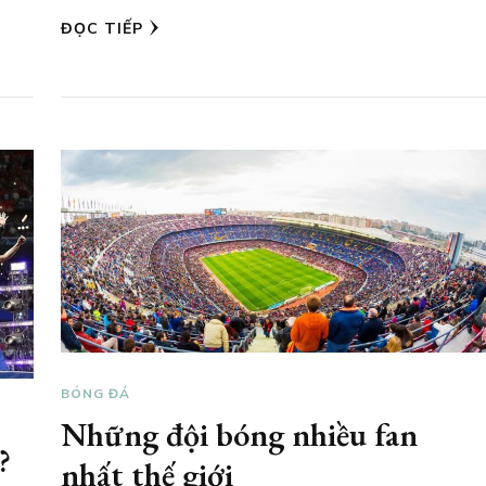
ĐỌC TIẾP
BÓNG ĐÁ
Những đội bóng nhiều fan
?
nhất thế giới