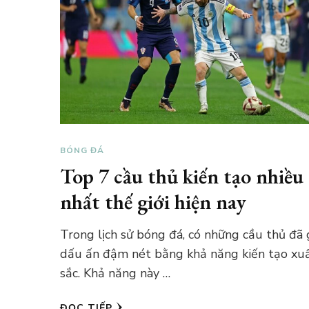
BÓNG ĐÁ
Top 7 cầu thủ kiến tạo nhiều
nhất thế giới hiện nay
Trong lịch sử bóng đá, có những cầu thủ đã 
dấu ấn đậm nét bằng khả năng kiến tạo xu
sắc. Khả năng này …
ĐỌC TIẾP