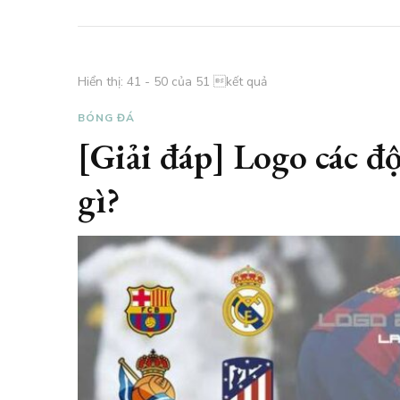
Hiển thị: 41 - 50 của 51 kết quả
BÓNG ĐÁ
[Giải đáp] Logo các đ
gì?