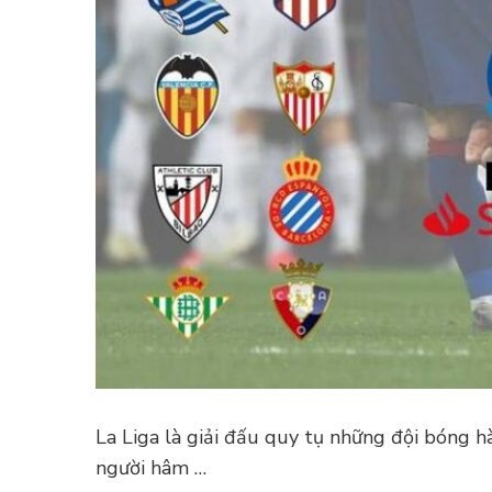
La Liga là giải đấu quy tụ những đội bóng 
người hâm …