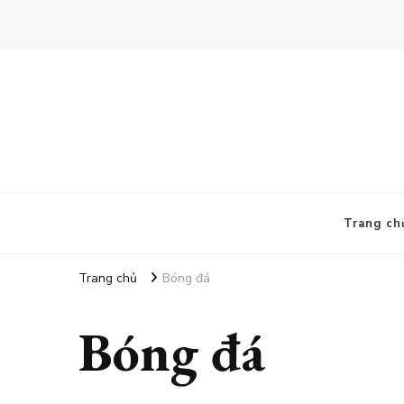
Mitom TV
Trang ch
Trang chủ
Bóng đá
Bóng đá