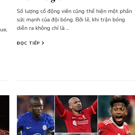
Số lượng cổ động viên cũng thể hiện một phần
sức mạnh của đội bóng. Bởi lẽ, khi trận bóng
diễn ra không chỉ là …
ue,
ĐỌC TIẾP