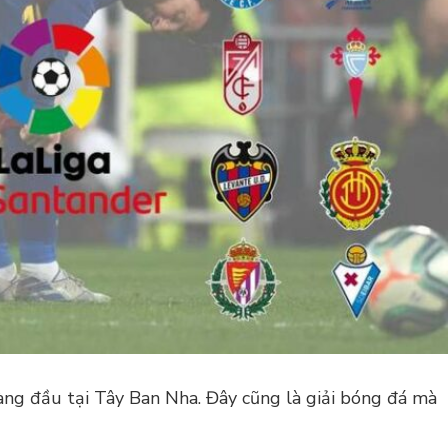
hàng đầu tại Tây Ban Nha. Đây cũng là giải bóng đá mà