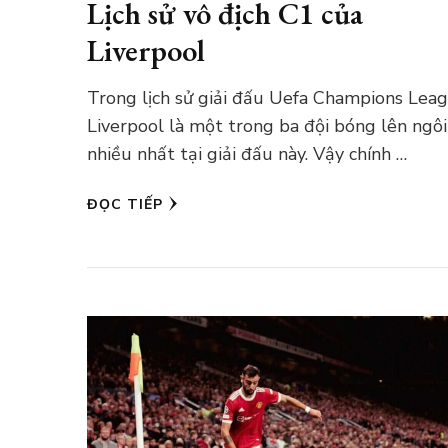
Lịch sử vô địch C1 của
Liverpool
Trong lịch sử giải đấu Uefa Champions Leag
Liverpool là một trong ba đội bóng lên ngôi
nhiều nhất tại giải đấu này. Vậy chính …
ĐỌC TIẾP